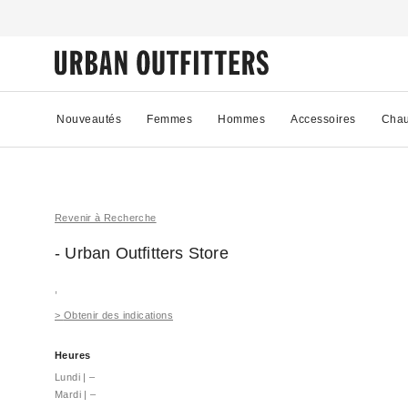
Nouveautés
Femmes
Hommes
Accessoires
Chau
Revenir à Recherche
- Urban Outfitters
Store
,
>
Obtenir des indications
Heures
Lundi
|
–
Mardi
|
–