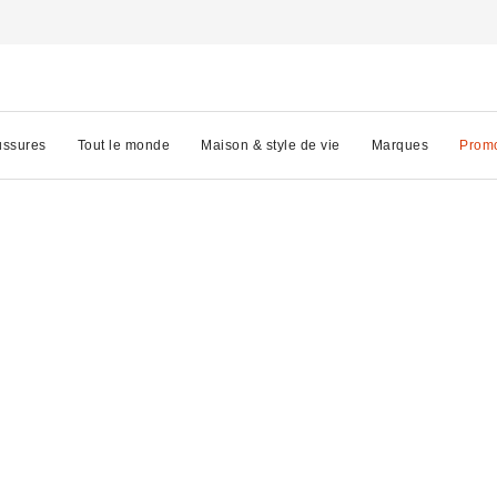
ssures
Tout le monde
Maison & style de vie
Marques
Prom