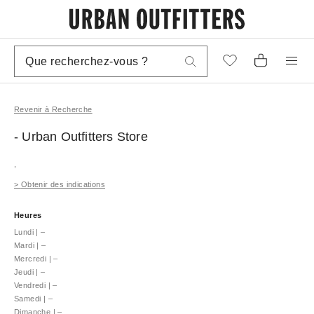
Revenir à Recherche
- Urban Outfitters
Store
,
>
Obtenir des indications
Heures
Lundi
|
–
Mardi
|
–
Mercredi
|
–
Jeudi
|
–
Vendredi
|
–
Samedi
|
–
Dimanche
|
–