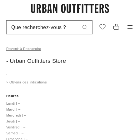
Revenir à Recherche
- Urban Outfitters
Store
,
>
Obtenir des indications
Heures
Lundi
|
–
Mardi
|
–
Mercredi
|
–
Jeudi
|
–
Vendredi
|
–
Samedi
|
–
Dimanche
|
–