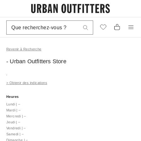
Revenir à Recherche
- Urban Outfitters
Store
,
>
Obtenir des indications
Heures
Lundi
|
–
Mardi
|
–
Mercredi
|
–
Jeudi
|
–
Vendredi
|
–
Samedi
|
–
Dimanche
|
–