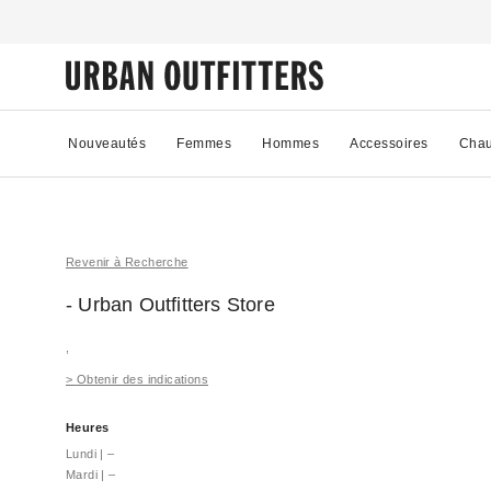
Nouveautés
Femmes
Hommes
Accessoires
Chau
Revenir à Recherche
- Urban Outfitters
Store
,
>
Obtenir des indications
Heures
Lundi
|
–
Mardi
|
–