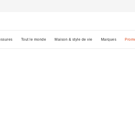
ssures
Tout le monde
Maison & style de vie
Marques
Prom