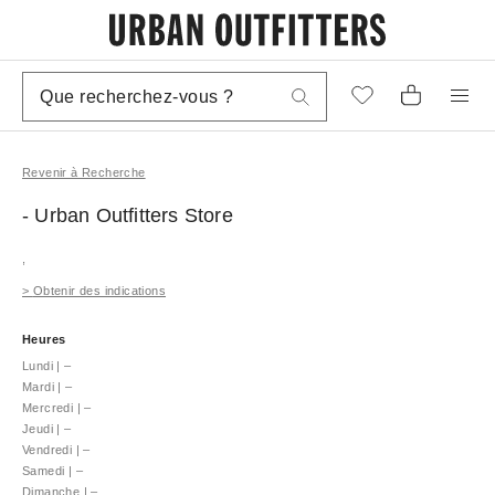
Revenir à Recherche
- Urban Outfitters
Store
,
>
Obtenir des indications
Heures
Lundi
|
–
Mardi
|
–
Mercredi
|
–
Jeudi
|
–
Vendredi
|
–
Samedi
|
–
Dimanche
|
–