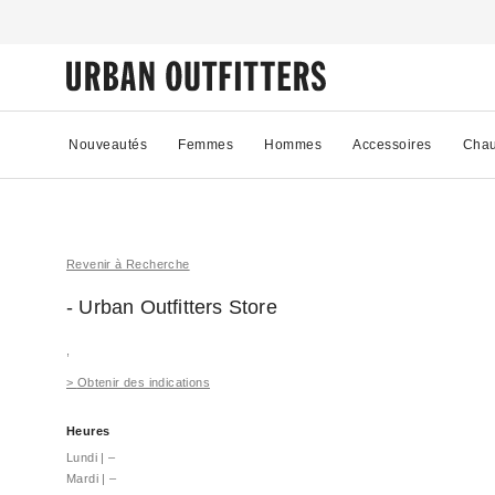
Nouveautés
Femmes
Hommes
Accessoires
Chau
Revenir à Recherche
- Urban Outfitters
Store
,
>
Obtenir des indications
Heures
Lundi
|
–
Mardi
|
–