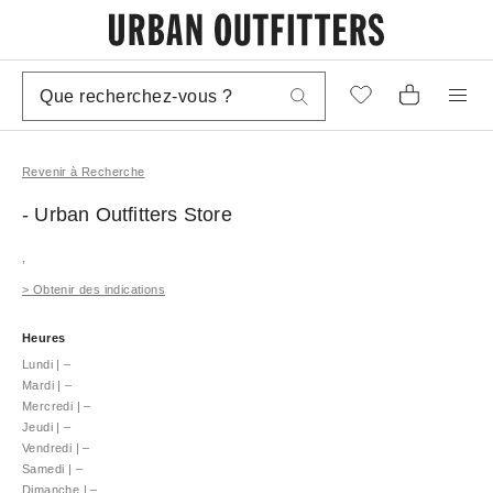
Revenir à Recherche
- Urban Outfitters
Store
,
>
Obtenir des indications
Heures
Lundi
|
–
Mardi
|
–
Mercredi
|
–
Jeudi
|
–
Vendredi
|
–
Samedi
|
–
Dimanche
|
–