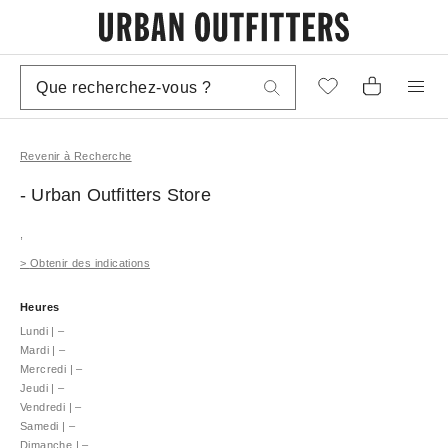
Revenir à Recherche
- Urban Outfitters
Store
,
>
Obtenir des indications
Heures
Lundi
|
–
Mardi
|
–
Mercredi
|
–
Jeudi
|
–
Vendredi
|
–
Samedi
|
–
Dimanche
|
–