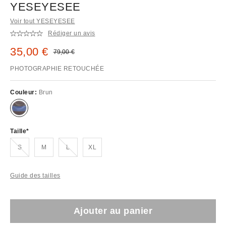
YESEYESEE
Voir tout YESEYESEE
Rédiger un avis
Prix remisé :
35,00 €
Prix d'origine :
79,00 €
PHOTOGRAPHIE RETOUCHÉE
Couleur:
Brun
Taille
En rupture de stock !
En rupture de stock !
S
M
L
XL
Guide des tailles
Ajouter au panier