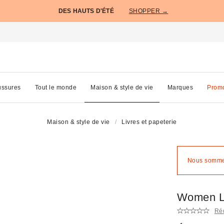
DES HAUTS D'ÉTÉ
SHOPPER →
ssures
Tout le monde
Maison & style de vie
Marques
Prom
Maison & style de vie
Livres et papeterie
Nous sommes
Women Li
Réd