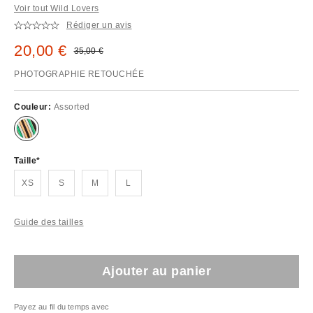
Voir tout Wild Lovers
Rédiger un avis
Prix remisé :
20,00 €
Prix d'origine :
35,00 €
PHOTOGRAPHIE RETOUCHÉE
Couleur:
Assorted
Taille
XS
S
M
L
Guide des tailles
Ajouter au panier
Payez au fil du temps avec