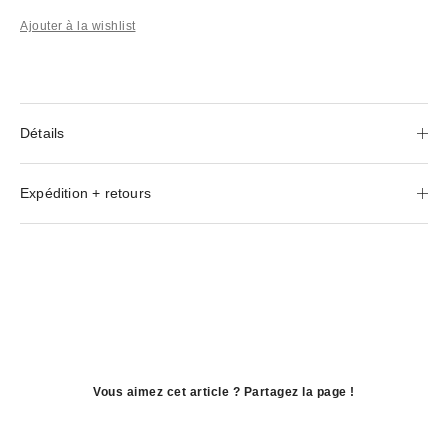
Ajouter à la wishlist
Détails
Expédition + retours
Vous aimez cet article ? Partagez la page !
ouvre
dans
ouvre
une
dans
ouvre
nouvelle
une
dans