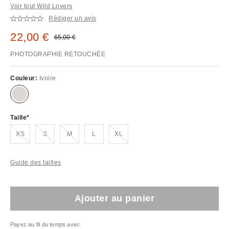
Voir tout Wild Lovers
Rédiger un avis
Prix remisé :
22,00 €
Prix d'origine :
65,00 €
PHOTOGRAPHIE RETOUCHÉE
Couleur:
Ivoire
Taille
En rupture de stock !
En rupture de stock !
En rupture de stock !
En rupture de stock !
XS
S
M
L
XL
Guide des tailles
Ajouter au panier
Payez au fil du temps avec