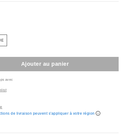
UE
Ajouter au panier
emps avec
list
re
ctions de livraison peuvent s'appliquer à votre région