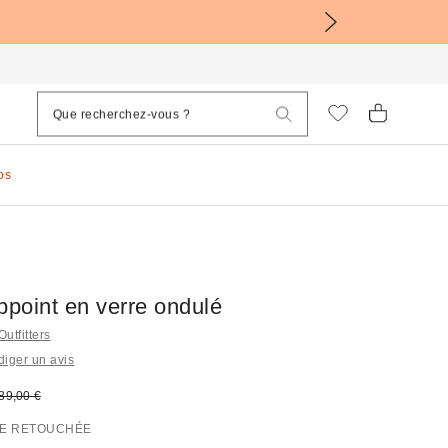
os
ppoint en verre ondulé
Outfitters
iger un avis
sé :
rix d'origine :
89,00 €
E RETOUCHÉE