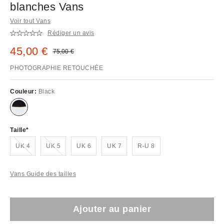
blanches Vans
Voir tout Vans
Rédiger un avis
Prix remisé :
45,00 €
Prix d'origine :
75,00 €
PHOTOGRAPHIE RETOUCHÉE
Couleur:
Black
Taille
En rupture de stock !
En rupture de stock !
UK 4
UK 5
UK 6
UK 7
R-U 8
Vans Guide des tailles
Ajouter au panier