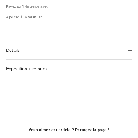
Payez au fil du temps avec
Ajouter à la wishlist
Détails
Expédition + retours
Vous aimez cet article ? Partagez la page !
ouvre