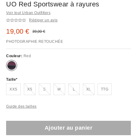
UO Red Sportswear à rayures
Voir tout Urban Outfitters
Rédiger un avis
Prix remisé :
19,00 €
Prix d'origine :
39,00 €
PHOTOGRAPHIE RETOUCHÉE
Couleur:
Red
Taille
En rupture de stock !
En rupture de stock !
En rupture de stock !
En rupture de stock !
En rupture de stock !
XXS
XS
S
M
L
XL
TTG
Guide des tailles
Ajouter au panier