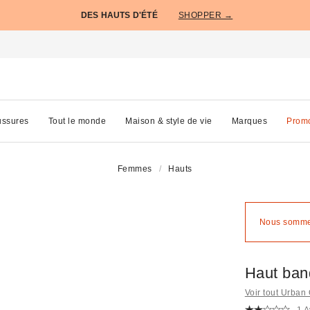
DES HAUTS D'ÉTÉ
SHOPPER →
ssures
Tout le monde
Maison & style de vie
Marques
Prom
Femmes
Hauts
Nous sommes
Haut band
Voir tout Urban 
1 A