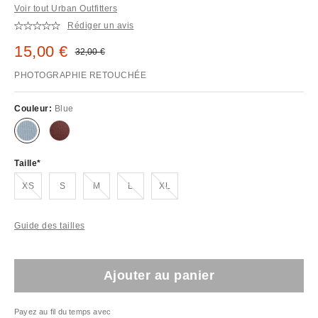
Voir tout Urban Outfitters
Rédiger un avis
Prix remisé :
15,00 €
Prix d'origine :
32,00 €
PHOTOGRAPHIE RETOUCHÉE
Couleur:
Blue
Taille
En rupture de stock !
En rupture de stock !
En rupture de stock !
En rupture de stock !
XS
S
M
L
XL
Guide des tailles
Ajouter au panier
Payez au fil du temps avec