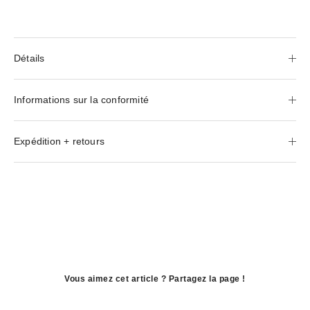
Détails
Informations sur la conformité
Expédition + retours
Vous aimez cet article ? Partagez la page !
ouvre
dans
ouvre
une
dans
ouvre