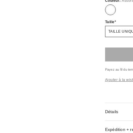
Couleur:
Assor
Taille
TAILLE UNIQ
Payez au fil du t
Ajouter à la wish
Détails
Expédition + r