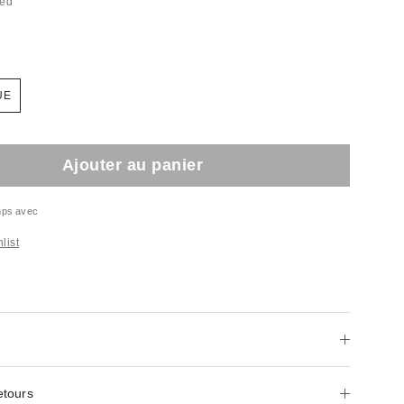
ted
UE
Ajouter au panier
emps avec
list
etours