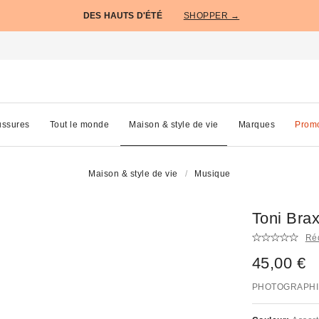
DES HAUTS D'ÉTÉ
SHOPPER →
ssures
Tout le monde
Maison & style de vie
Marques
Prom
Maison & style de vie
Musique
Toni Brax
Réd
45,00 €
PHOTOGRAPHI