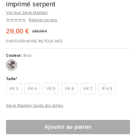
imprimé serpent
Voir tout Steve Madden
Rédiger un avis
Prix remisé :
29,00 €
Prix d'origine :
155,00 €
PHOTOGRAPHIE RETOUCHÉE
Couleur:
Brun
Taille
En rupture de stock !
En rupture de stock !
En rupture de stock !
En rupture de stock !
En rupture de stock !
UK 3
UK 4
UK 5
UK 6
UK 7
R-U 8
Steve Madden Guide des tailles
Ajouter au panier