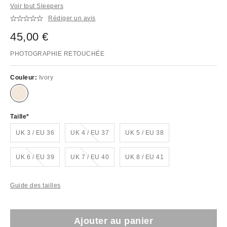
Voir tout Sleepers
Rédiger un avis
45,00 €
PHOTOGRAPHIE RETOUCHÉE
Couleur:
Ivory
Taille
En rupture de stock !
UK 3 / EU 36
UK 4 / EU 37
UK 5 / EU 38
En rupture de stock !
En rupture de stock !
UK 6 / EU 39
UK 7 / EU 40
UK 8 / EU 41
Guide des tailles
Ajouter au panier