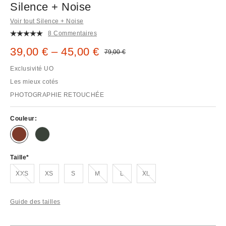
Silence + Noise
Voir tout Silence + Noise
8 Commentaires
Prix remisé :
39,00 € – 45,00 €
Prix d'origine :
79,00 €
Exclusivité UO
Les mieux cotés
PHOTOGRAPHIE RETOUCHÉE
Couleur:
Taille
En rupture de stock !
En rupture de stock !
En rupture de stock !
En rupture de stock !
XXS
XS
S
M
L
XL
Guide des tailles