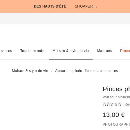
DES HAUTS D'ÉTÉ
SHOPPER →
ssures
Tout le monde
Maison & style de vie
Marques
Prom
Maison & style de vie
Appareils photo, films et accessoires
Pinces p
Voir tout Monch
Réd
13,00 €
PHOTOGRAPHI