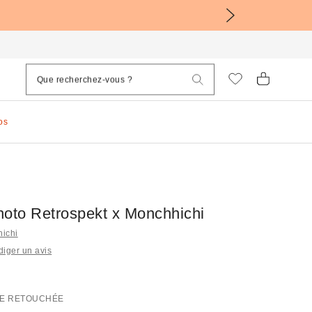
os
hoto Retrospekt x Monchhichi
hichi
iger un avis
E RETOUCHÉE