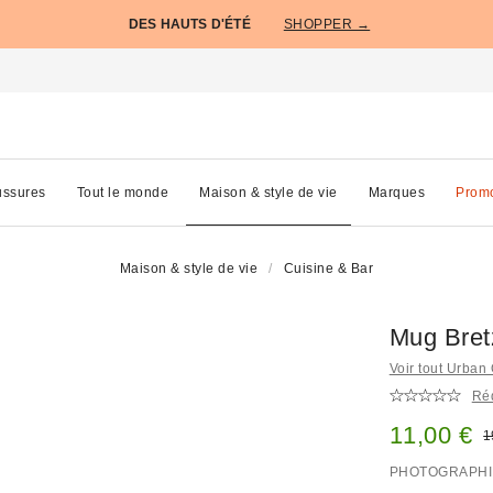
DES HAUTS D'ÉTÉ
SHOPPER →
ssures
Tout le monde
Maison & style de vie
Marques
Prom
Maison & style de vie
Cuisine & Bar
Mug Bret
Voir tout Urban 
Réd
Prix remi
11,00 €
P
1
PHOTOGRAPHI