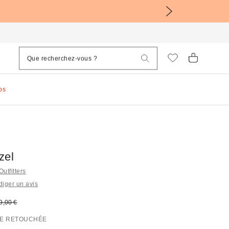
os
zel
Outfitters
iger un avis
sé :
rix d'origine :
9,00 €
E RETOUCHÉE