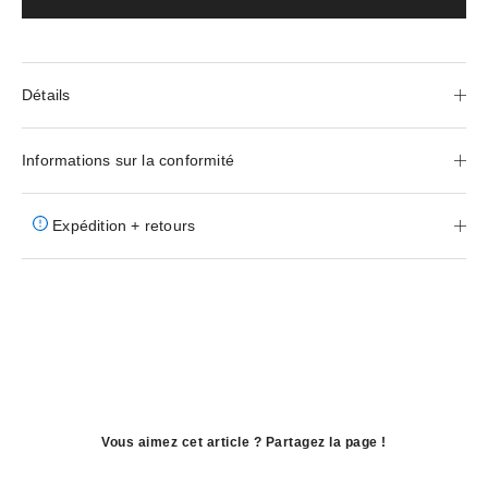
Détails
Informations sur la conformité
Expédition + retours
Vous aimez cet article ? Partagez la page !
ouvre
dans
ouvre
une
dans
ouvre