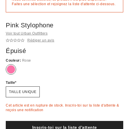
Faites une sélection et rejoignez la liste d'attente ci-dessous.
Pink Stylophone
Voir tout Urban Outfitters
Rédiger un avis
Épuisé
Couleur:
Rose
En
rupture
de
stock
Taille
!
TAILLE UNIQUE
Cet article est en rupture de stock. Inscris-toi sur la liste d'attente &
reçois une notification
Inscris-toi sur la liste d'attente