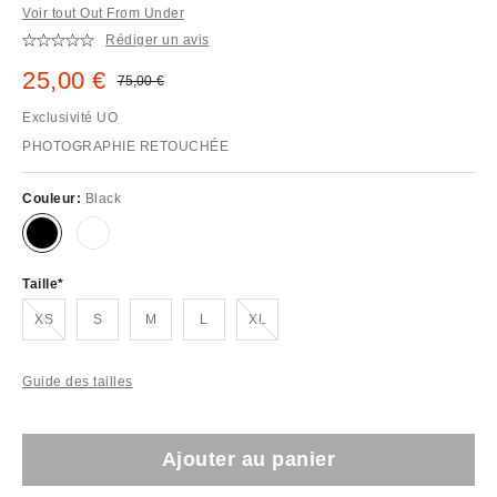
Voir tout Out From Under
Rédiger un avis
Prix remisé :
25,00 €
Prix d'origine :
75,00 €
Exclusivité UO
PHOTOGRAPHIE RETOUCHÉE
Couleur:
Black
Taille
En rupture de stock !
En rupture de stock !
XS
S
M
L
XL
Guide des tailles
Ajouter au panier