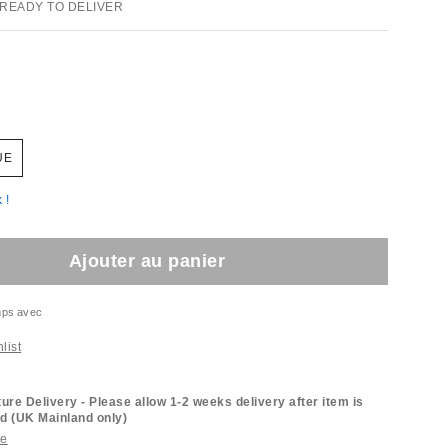
 READY TO DELIVER
UE
 !
Ajouter au panier
emps avec
list
ture Delivery - Please allow 1-2 weeks delivery after item is
d (UK Mainland only)
re