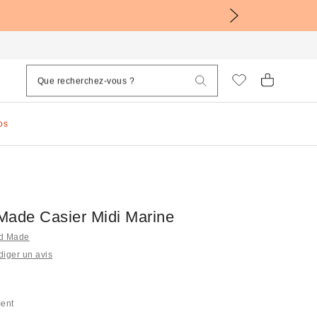
os
Made Casier Midi Marine
rd Made
iger un avis
ment