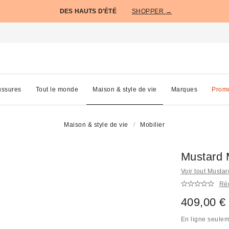
DES HAUTS D'ÉTÉ
SHOPPER →
ssures
Tout le monde
Maison & style de vie
Marques
Prom
Maison & style de vie
Mobilier
Mustard 
Voir tout Musta
Réd
409,00 €
En ligne seule