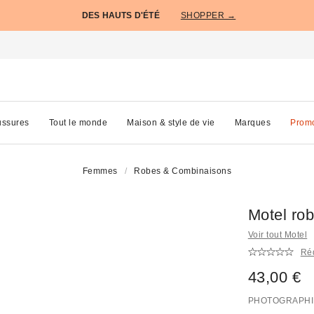
DES HAUTS D'ÉTÉ
SHOPPER →
ssures
Tout le monde
Maison & style de vie
Marques
Prom
Femmes
Robes & Combinaisons
Motel rob
Voir tout Motel
Réd
43,00 €
PHOTOGRAPHI