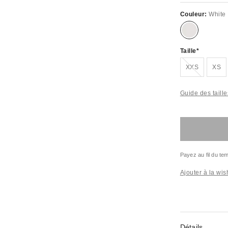
Couleur:
White
Taille
En rupture de stock !
XXS
XS
Guide des taille
Payez au fil du t
Ajouter à la wish
Détails