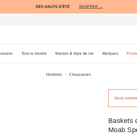
DES HAUTS D'ÉTÉ
SHOPPER →
ssures
Tout le monde
Maison & style de vie
Marques
Prom
Hommes
Chaussures
Nous sommes
Baskets 
Moab Spe