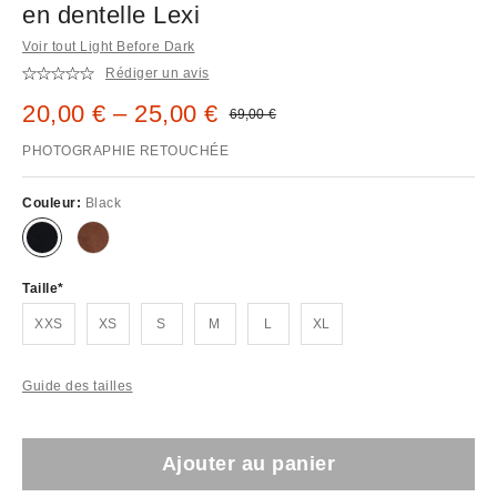
en dentelle Lexi
Voir tout Light Before Dark
Rédiger un avis
Prix remisé :
20,00 € – 25,00 €
Prix d'origine :
69,00 €
PHOTOGRAPHIE RETOUCHÉE
Couleur:
Black
Taille
XXS
XS
S
M
L
XL
Guide des tailles
Ajouter au panier