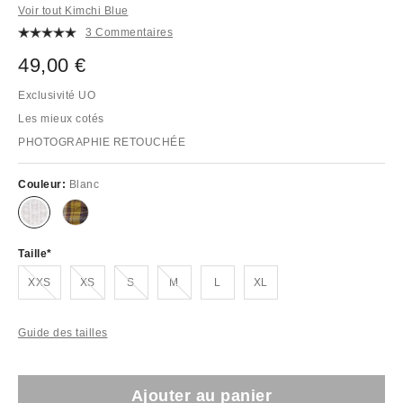
Voir tout Kimchi Blue
3 Commentaires
49,00 €
Exclusivité UO
Les mieux cotés
PHOTOGRAPHIE RETOUCHÉE
Couleur:
Blanc
Taille
En rupture de stock !
En rupture de stock !
En rupture de stock !
En rupture de stock !
XXS
XS
S
M
L
XL
Guide des tailles
Ajouter au panier