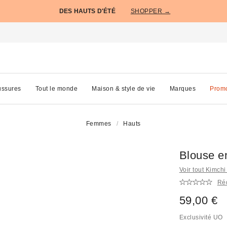
DES HAUTS D'ÉTÉ
SHOPPER →
ssures
Tout le monde
Maison & style de vie
Marques
Prom
Femmes
Hauts
Blouse e
Voir tout Kimchi
Réd
59,00 €
Exclusivité UO