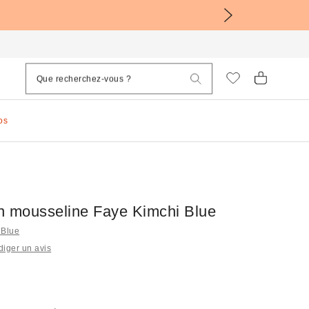
os
n mousseline Faye Kimchi Blue
 Blue
iger un avis