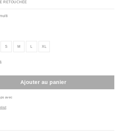
E RETOUCHÉE
multi
S
M
L
XL
s
Ajouter au panier
emps avec
list