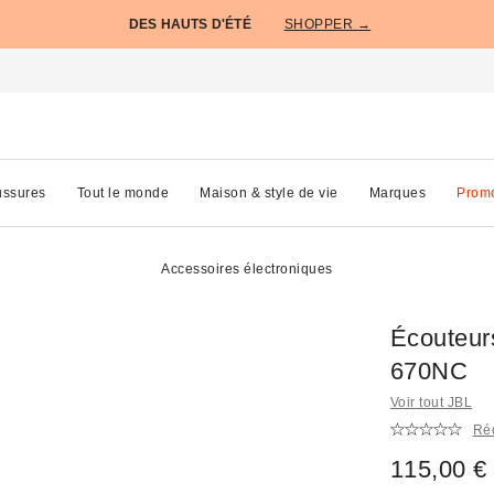
DES HAUTS D'ÉTÉ
SHOPPER →
ssures
Tout le monde
Maison & style de vie
Marques
Prom
Accessoires électroniques
Écouteurs
670NC
Voir tout JBL
Réd
115,00 €