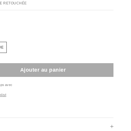
E RETOUCHÉE
UE
Ajouter au panier
emps avec
list