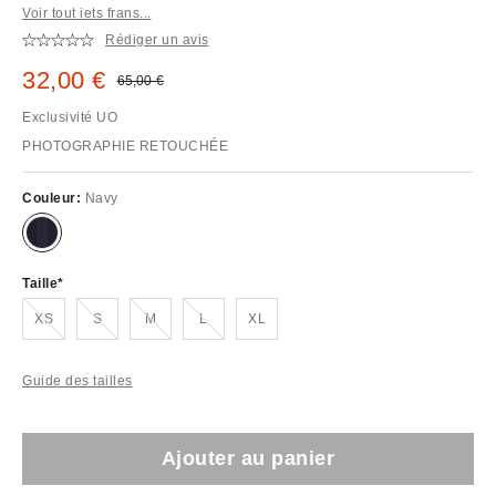
Voir tout iets frans...
Rédiger un avis
Prix remisé :
32,00 €
Prix d'origine :
65,00 €
Exclusivité UO
PHOTOGRAPHIE RETOUCHÉE
Couleur:
Navy
Taille
En rupture de stock !
En rupture de stock !
En rupture de stock !
En rupture de stock !
XS
S
M
L
XL
Guide des tailles
Ajouter au panier