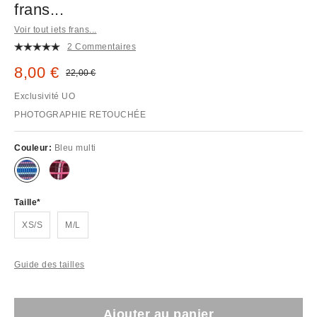
frans...
Voir tout iets frans...
2 Commentaires
Prix remisé :
8,00 €
Prix d'origine :
22,00 €
Exclusivité UO
PHOTOGRAPHIE RETOUCHÉE
Couleur:
Bleu multi
Taille
XS/S
M/L
Guide des tailles
Ajouter au panier