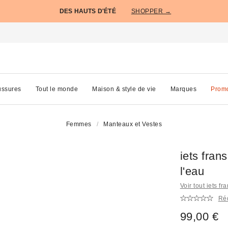
DES HAUTS D'ÉTÉ
SHOPPER →
ssures
Tout le monde
Maison & style de vie
Marques
Prom
Femmes
Manteaux et Vestes
iets fran
l'eau
Voir tout iets fra
Réd
99,00 €