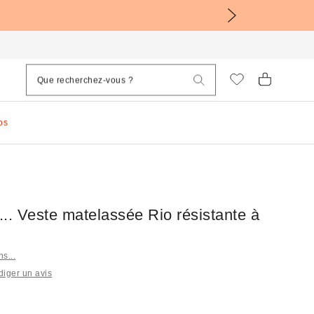
os
s... Veste matelassée Rio résistante à
ns...
iger un avis