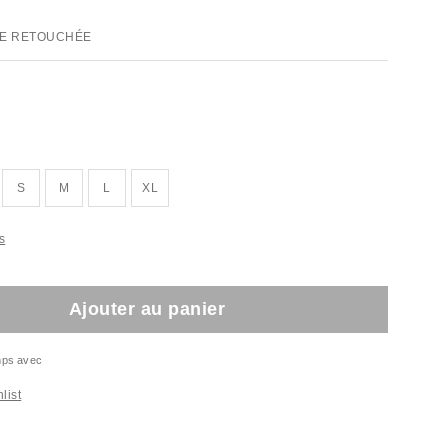
E RETOUCHÉE
S
M
L
XL
s
Ajouter au panier
emps avec
list