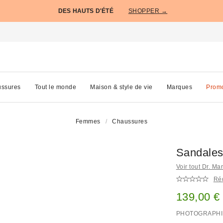
DES HAUTS D'ÉTÉ
SHOPPER →
ssures
Tout le monde
Maison & style de vie
Marques
Prom
Femmes
Chaussures
Sandales
Voir tout Dr. Ma
Réd
Prix remi
139,00 €
PHOTOGRAPHI