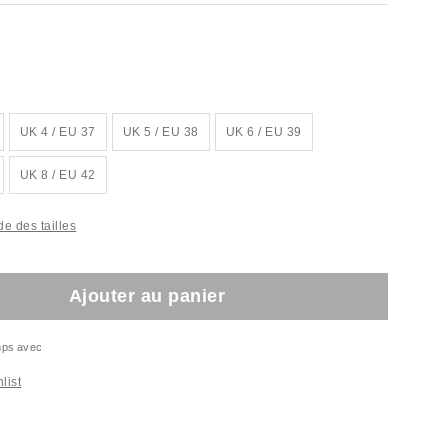
UK 4 / EU 37
UK 5 / EU 38
UK 6 / EU 39
UK 8 / EU 42
e des tailles
Ajouter au panier
emps avec
list