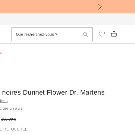
os
 noires Dunnet Flower Dr. Martens
rtens
iger un avis
sé :
Prix d'origine :
180,00 €
E RETOUCHÉE