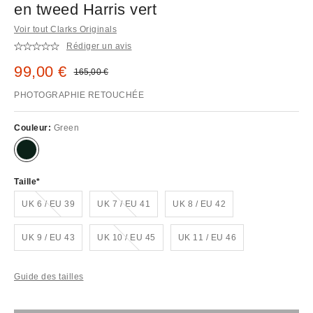
en tweed Harris vert
Voir tout Clarks Originals
Rédiger un avis
Prix remisé :
99,00 €
Prix d'origine :
165,00 €
PHOTOGRAPHIE RETOUCHÉE
Couleur:
Green
Taille
En rupture de stock !
En rupture de stock !
UK 6 / EU 39
UK 7 / EU 41
UK 8 / EU 42
En rupture de stock !
UK 9 / EU 43
UK 10 / EU 45
UK 11 / EU 46
Guide des tailles