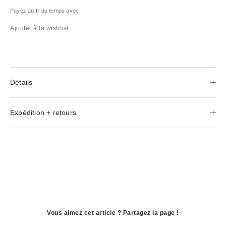
Payez au fil du temps avec
Ajouter à la wishlist
Détails
Expédition + retours
Vous aimez cet article ? Partagez la page !
ouvre