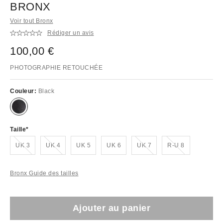
BRONX
Voir tout Bronx
Rédiger un avis
100,00 €
PHOTOGRAPHIE RETOUCHÉE
Couleur:
Black
Taille
En rupture de stock !
En rupture de stock !
En rupture de stock !
En rupture de stock !
UK 3
UK 4
UK 5
UK 6
UK 7
R-U 8
Bronx Guide des tailles
Ajouter au panier