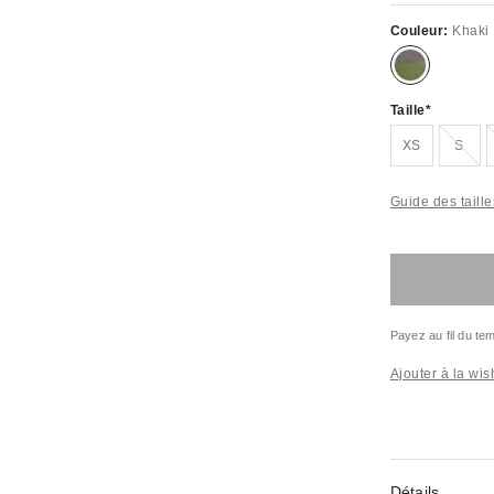
Couleur:
Khaki
Taille
En rupture de stock !
XS
S
Guide des taille
Payez au fil du t
Ajouter à la wish
Détails