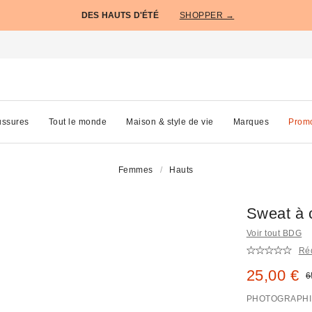
DES HAUTS D'ÉTÉ
SHOPPER →
ssures
Tout le monde
Maison & style de vie
Marques
Prom
Femmes
Hauts
Sweat à 
Voir tout BDG
Réd
Prix remi
25,00 €
P
6
PHOTOGRAPHI