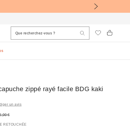
os
capuche zippé rayé facile BDG kaki
iger un avis
sé :
rix d'origine :
5,00 €
E RETOUCHÉE