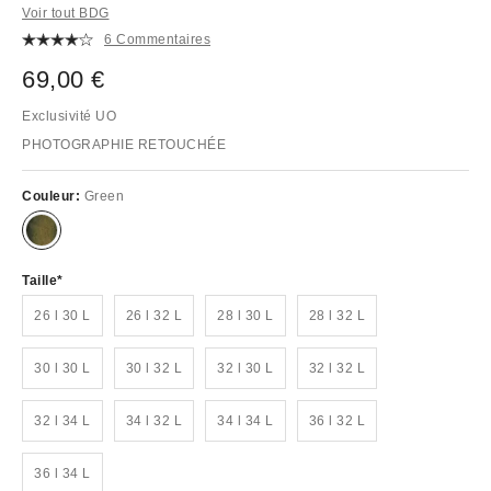
Voir tout BDG
6 Commentaires
69,00 €
Exclusivité UO
PHOTOGRAPHIE RETOUCHÉE
Couleur:
Green
Taille
26 l 30 L
26 l 32 L
28 l 30 L
28 l 32 L
30 l 30 L
30 l 32 L
32 l 30 L
32 l 32 L
32 l 34 L
34 l 32 L
34 l 34 L
36 l 32 L
36 l 34 L