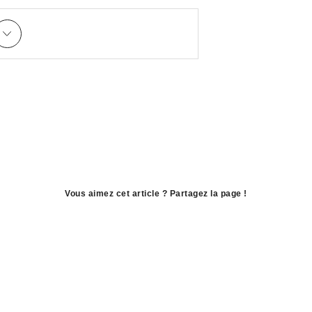
Vous aimez cet article ? Partagez la page !
ouvre
dans
ouvre
une
dans
ouvre
nouvelle
une
dans
fenêtre
nouvelle
une
fenêtre
nouvelle
fenêtre