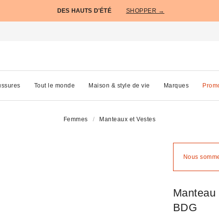
DES HAUTS D'ÉTÉ
SHOPPER →
ssures
Tout le monde
Maison & style de vie
Marques
Prom
Femmes
Manteaux et Vestes
Nous sommes
Manteau 
BDG