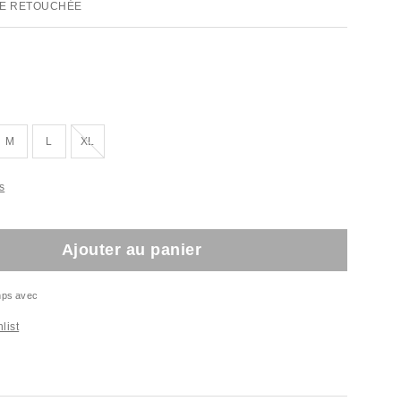
E RETOUCHÉE
En rupture de stock !
M
L
XL
s
Ajouter au panier
emps avec
list