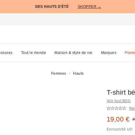
DES HAUTS D'ÉTÉ
SHOPPER →
ssures
Tout le monde
Maison & style de vie
Marques
Prom
Femmes
Hauts
T-shirt b
Voir tout BDG
Réd
Prix remi
19,00 €
P
3
Exclusivité UO