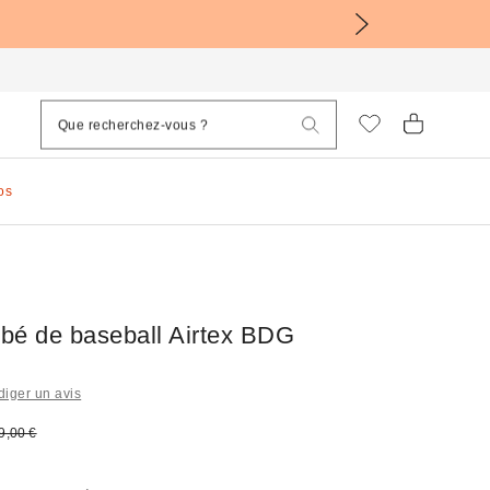
os
ébé de baseball Airtex BDG
iger un avis
sé :
rix d'origine :
9,00 €