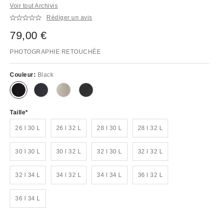
Voir tout Archivis
Rédiger un avis
79,00 €
PHOTOGRAPHIE RETOUCHÉE
Couleur:
Black
Taille
26 l 30 L
26 l 32 L
28 l 30 L
28 l 32 L
30 l 30 L
30 l 32 L
32 l 30 L
32 l 32 L
32 l 34 L
34 l 32 L
34 l 34 L
36 l 32 L
36 l 34 L