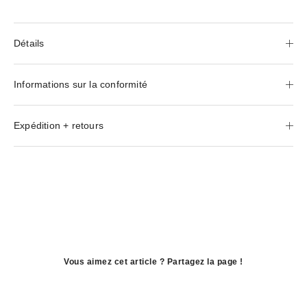
Détails
Informations sur la conformité
Expédition + retours
Vous aimez cet article ? Partagez la page !
ouvre
dans
ouvre
une
dans
ouvre
nouvelle
une
dans
fenêtre
nouvelle
une