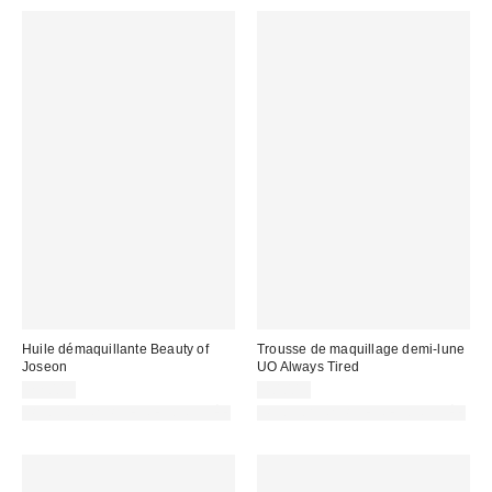
Huile démaquillante Beauty of
Trousse de maquillage demi-lune
Joseon
UO Always Tired
22,00 €
20,00 €
PHOTOGRAPHIE RETOUCHÉE
PHOTOGRAPHIE RETOUCHÉE