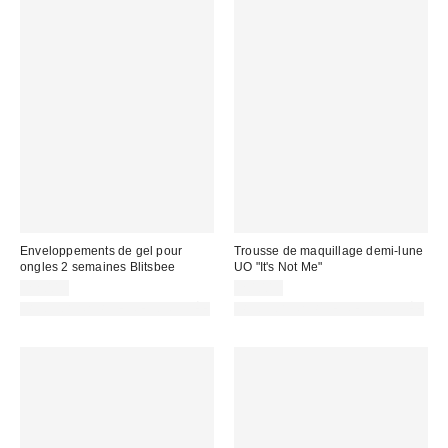
Enveloppements de gel pour
Trousse de maquillage demi-lune
ongles 2 semaines Blitsbee
UO "It's Not Me"
22,00 €
20,00 €
PHOTOGRAPHIE RETOUCHÉE
PHOTOGRAPHIE RETOUCHÉE