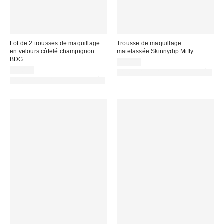
Lot de 2 trousses de maquillage
Trousse de maquillage
en velours côtelé champignon
matelassée Skinnydip Miffy
BDG
19,00 €
22,00 €
PHOTOGRAPHIE RETOUCHÉE
PHOTOGRAPHIE RETOUCHÉE