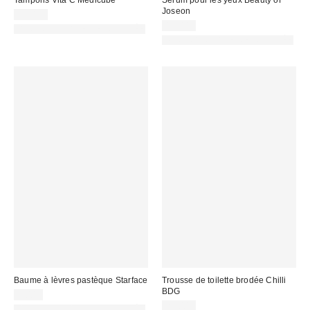
Tampons Vita C Medicube
Sérum pour les yeux Beauty of
Joseon
25,00 €
19,00 €
PHOTOGRAPHIE RETOUCHÉE
PHOTOGRAPHIE RETOUCHÉE
Baume à lèvres pastèque Starface
Trousse de toilette brodée Chilli
BDG
9,00 €
25,00 €
PHOTOGRAPHIE RETOUCHÉE