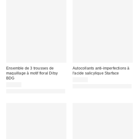
Ensemble de 3 trousses de
Autocollants anti-imperfections à
maquillage à motif floral Ditsy
l'acide salicylique Starface
BDG
14,00 €
29,00 €
PHOTOGRAPHIE RETOUCHÉE
PHOTOGRAPHIE RETOUCHÉE