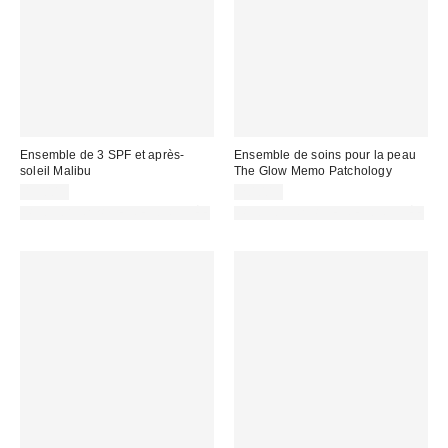
Ensemble de 3 SPF et après-
Ensemble de soins pour la peau
soleil Malibu
The Glow Memo Patchology
13,00 €
20,00 €
PHOTOGRAPHIE RETOUCHÉE
PHOTOGRAPHIE RETOUCHÉE