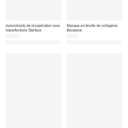
Autocollants de récupération pour
Masque en feuille de collagène
imperfections Starface
Biodance
14,00 €
6,00 €
PHOTOGRAPHIE RETOUCHÉE
PHOTOGRAPHIE RETOUCHÉE