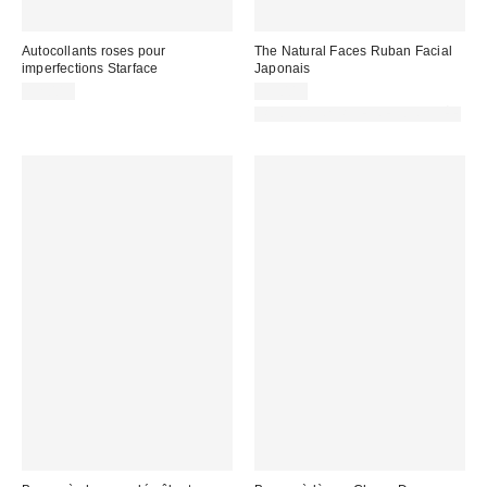
Autocollants roses pour
The Natural Faces Ruban Facial
imperfections Starface
Japonais
12,00 €
35,00 €
PHOTOGRAPHIE RETOUCHÉE