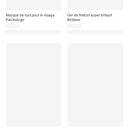
Masque de nuit pour le visage
Gel de finition super brillant
Patchology
Blitsbee
15,00 €
15,00 €
PHOTOGRAPHIE RETOUCHÉE
PHOTOGRAPHIE RETOUCHÉE