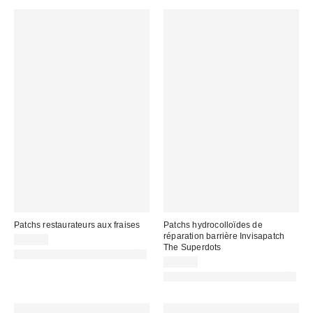
Patchs restaurateurs aux fraises
Patchs hydrocolloïdes de
réparation barrière Invisapatch
12,00 €
The Superdots
PHOTOGRAPHIE RETOUCHÉE
10,00 €
PHOTOGRAPHIE RETOUCHÉE