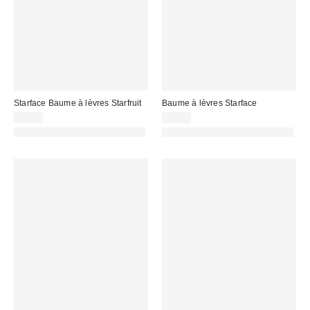
Starface Baume à lèvres Starfruit
Baume à lèvres Starface
9,00 €
9,00 €
PHOTOGRAPHIE RETOUCHÉE
PHOTOGRAPHIE RETOUCHÉE