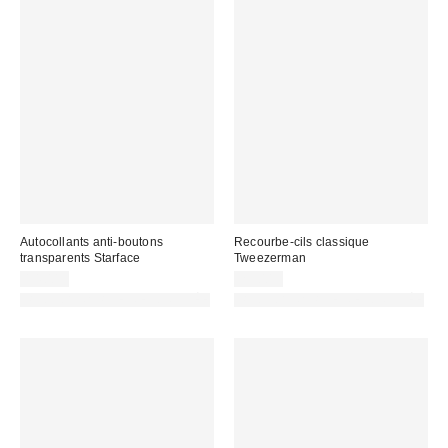
Autocollants anti-boutons
Recourbe-cils classique
transparents Starface
Tweezerman
14,00 €
25,00 €
PHOTOGRAPHIE RETOUCHÉE
PHOTOGRAPHIE RETOUCHÉE