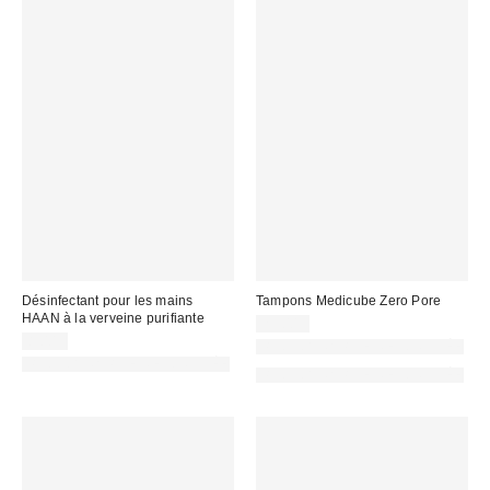
Désinfectant pour les mains
Tampons Medicube Zero Pore
HAAN à la verveine purifiante
29,00 €
8,00 €
PHOTOGRAPHIE RETOUCHÉE
PHOTOGRAPHIE RETOUCHÉE
PHOTOGRAPHIE RETOUCHÉE