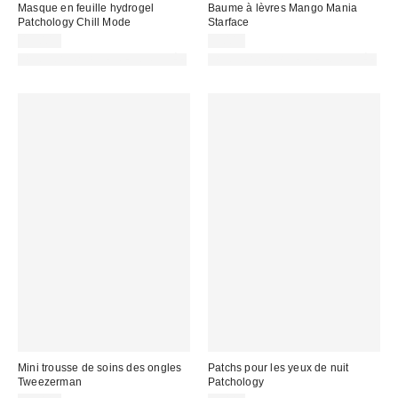
Masque en feuille hydrogel
Baume à lèvres Mango Mania
Patchology Chill Mode
Starface
15,00 €
9,00 €
PHOTOGRAPHIE RETOUCHÉE
PHOTOGRAPHIE RETOUCHÉE
Mini trousse de soins des ongles
Patchs pour les yeux de nuit
Tweezerman
Patchology