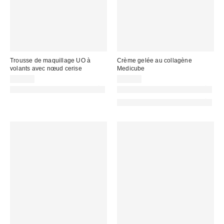
Trousse de maquillage UO à
Crème gelée au collagène
volants avec nœud cerise
Medicube
20,00 €
25,00 €
PHOTOGRAPHIE RETOUCHÉE
PHOTOGRAPHIE RETOUCHÉE
PHOTOGRAPHIE RETOUCHÉE