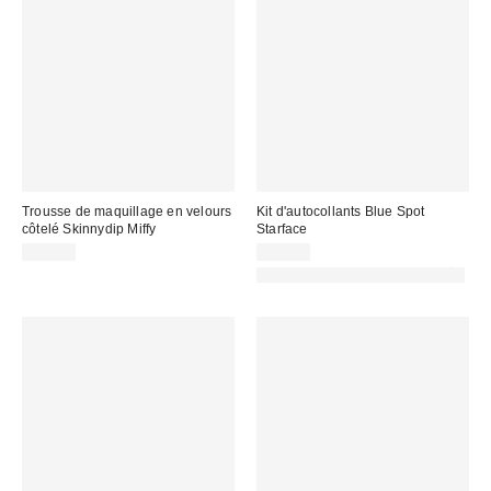
Trousse de maquillage en velours
Kit d'autocollants Blue Spot
côtelé Skinnydip Miffy
Starface
19,00 €
17,00 €
PHOTOGRAPHIE RETOUCHÉE