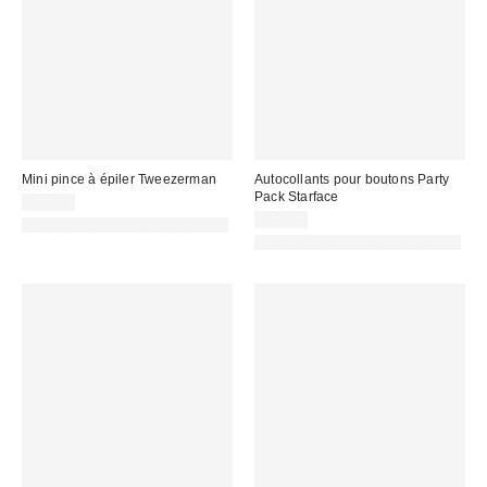
Mini pince à épiler Tweezerman
Autocollants pour boutons Party
Pack Starface
19,00 €
12,00 €
PHOTOGRAPHIE RETOUCHÉE
PHOTOGRAPHIE RETOUCHÉE