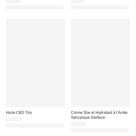
29,00 €
5,00 €
PHOTOGRAPHIE RETOUCHÉE
PHOTOGRAPHIE RETOUCHÉE
Huile CBD Trip
Crème Star et Hydratant à l'Acide
Salicylique Starface
22,00 €
17,00 €
PHOTOGRAPHIE RETOUCHÉE
PHOTOGRAPHIE RETOUCHÉE