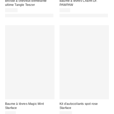
Brosse à cheveux démêlante
Baume à lèvres Charm Dr.
ultime Tangle Teezer
PAWPAW
22,00 €
6,00 €
PHOTOGRAPHIE RETOUCHÉE
PHOTOGRAPHIE RETOUCHÉE
Baume à lèvres Magic Mint
Kit d'autocollants spot rose
Starface
Starface
9,00 €
17,00 €