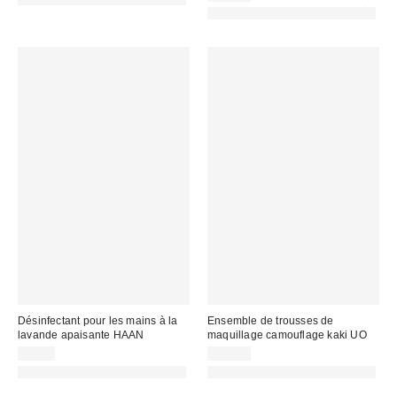
PHOTOGRAPHIE RETOUCHÉE
Désinfectant pour les mains à la
Ensemble de trousses de
lavande apaisante HAAN
maquillage camouflage kaki UO
8,00 €
22,00 €
PHOTOGRAPHIE RETOUCHÉE
PHOTOGRAPHIE RETOUCHÉE