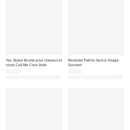
Yes Studio Brume pour cheveux et
Restored Patchs Spot à Visage-
corps Call Me Coco-Nuts
Souriant
12,00 €
12,00 €
PHOTOGRAPHIE RETOUCHÉE
PHOTOGRAPHIE RETOUCHÉE