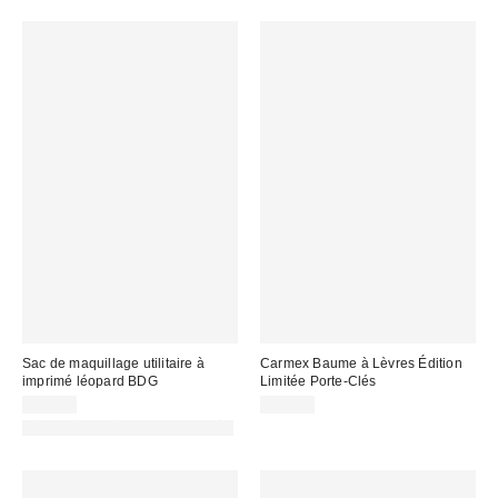
Sac de maquillage utilitaire à
Carmex Baume à Lèvres Édition
imprimé léopard BDG
Limitée Porte-Clés
20,00 €
17,00 €
PHOTOGRAPHIE RETOUCHÉE