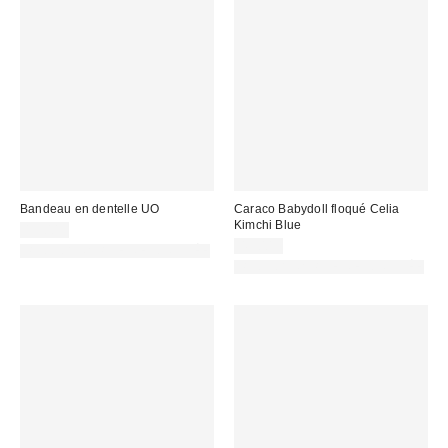
Bandeau en dentelle UO
Caraco Babydoll floqué Celia
Kimchi Blue
15,00 €
45,00 €
PHOTOGRAPHIE RETOUCHÉE
PHOTOGRAPHIE RETOUCHÉE