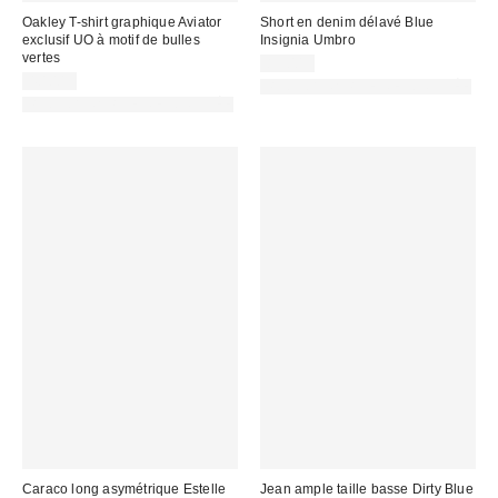
Oakley T-shirt graphique Aviator
Short en denim délavé Blue
exclusif UO à motif de bulles
Insignia Umbro
vertes
89,00 €
40,00 €
PHOTOGRAPHIE RETOUCHÉE
PHOTOGRAPHIE RETOUCHÉE
Caraco long asymétrique Estelle
Jean ample taille basse Dirty Blue