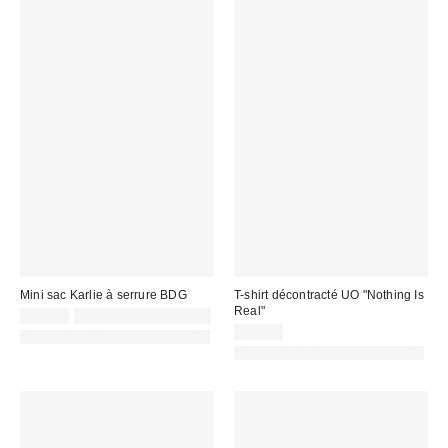
Mini sac Karlie à serrure BDG
T-shirt décontracté UO "Nothing Is
Real"
45,00 €
Non éligible à la remise
32,00 €
PHOTOGRAPHIE RETOUCHÉE
PHOTOGRAPHIE RETOUCHÉE