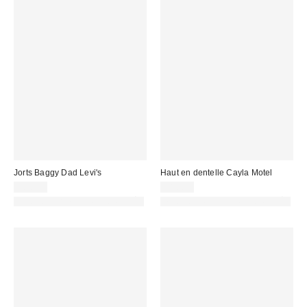
Jorts Baggy Dad Levi's
Haut en dentelle Cayla Motel
78,00 €
38,00 €
PHOTOGRAPHIE RETOUCHÉE
PHOTOGRAPHIE RETOUCHÉE