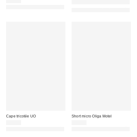
32,00 €
Nouvelles couleurs disponibles
PHOTOGRAPHIE RETOUCHÉE
PHOTOGRAPHIE RETOUCHÉE
Cape tricotée UO
Short micro Oliga Motel
39,00 €
40,00 €
PHOTOGRAPHIE RETOUCHÉE
PHOTOGRAPHIE RETOUCHÉE