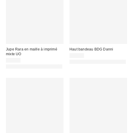
Jupe Rara en maille à imprimé
Haut bandeau BDG Danni
mixte UO
20,00 €
45,00 €
PHOTOGRAPHIE RETOUCHÉE
PHOTOGRAPHIE RETOUCHÉE