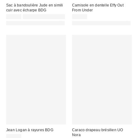
Sac à bandoulière Jude en simili
Camisole en dentelle Effy Out
cuir avec écharpe BDG
From Under
55,00 €
Non éligible à la remise
39,00 €
PHOTOGRAPHIE RETOUCHÉE
PHOTOGRAPHIE RETOUCHÉE
Jean Logan à rayures BDG
Caraco drapeau brésilien UO
Nora
69,00 €