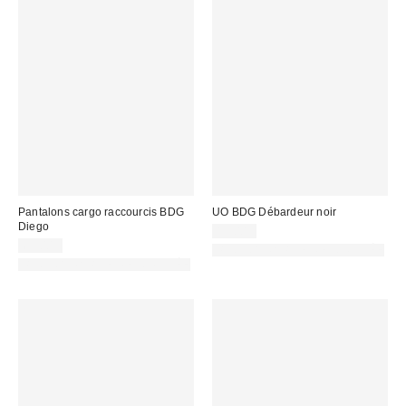
Pantalons cargo raccourcis BDG
UO BDG Débardeur noir
Diego
19,00 €
69,00 €
PHOTOGRAPHIE RETOUCHÉE
PHOTOGRAPHIE RETOUCHÉE