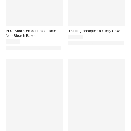
BDG Shorts en denim de skate
T-shirt graphique UO Holy Cow
Neo Bleach Baked
39,00 €
65,00 €
PHOTOGRAPHIE RETOUCHÉE
PHOTOGRAPHIE RETOUCHÉE