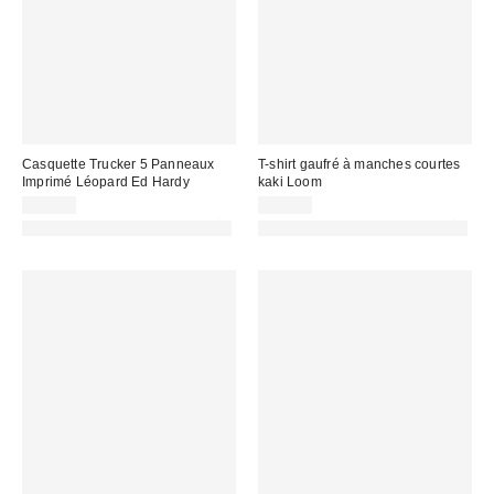
Casquette Trucker 5 Panneaux
T-shirt gaufré à manches courtes
Imprimé Léopard Ed Hardy
kaki Loom
32,00 €
45,00 €
PHOTOGRAPHIE RETOUCHÉE
PHOTOGRAPHIE RETOUCHÉE