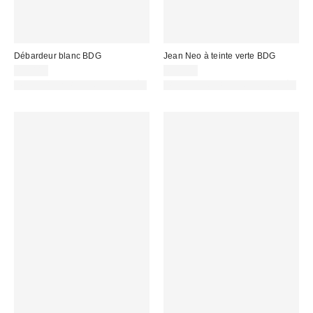
Débardeur blanc BDG
Jean Neo à teinte verte BDG
19,00 €
69,00 €
PHOTOGRAPHIE RETOUCHÉE
PHOTOGRAPHIE RETOUCHÉE