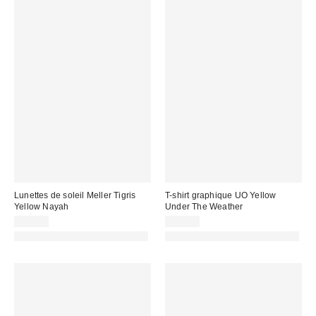
Lunettes de soleil Meller Tigris
T-shirt graphique UO Yellow
Yellow Nayah
Under The Weather
49,00 €
39,00 €
PHOTOGRAPHIE RETOUCHÉE
PHOTOGRAPHIE RETOUCHÉE