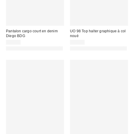
Pantalon cargo court en denim
UO 98 Top halter graphique à col
Diego BDG
noué
69,00 €
29,00 €
PHOTOGRAPHIE RETOUCHÉE
PHOTOGRAPHIE RETOUCHÉE