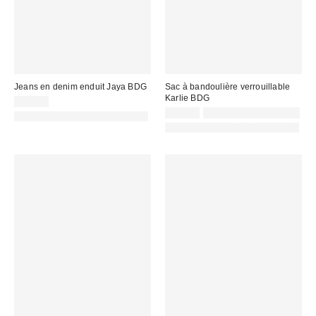
Jeans en denim enduit Jaya BDG
Sac à bandoulière verrouillable
Karlie BDG
85,00 €
59,00 €
Non éligible à la remise
PHOTOGRAPHIE RETOUCHÉE
PHOTOGRAPHIE RETOUCHÉE