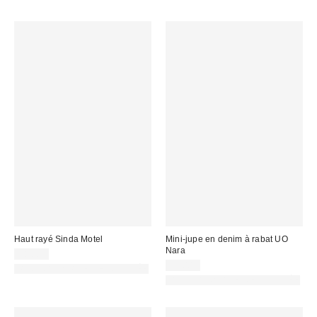
:
Haut rayé Sinda Motel
Mini-jupe en denim à rabat UO
Nara
38,00 €
59,00 €
PHOTOGRAPHIE RETOUCHÉE
PHOTOGRAPHIE RETOUCHÉE