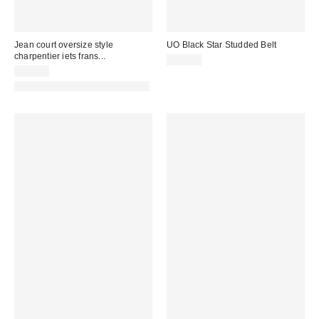
Jean court oversize style
UO Black Star Studded Belt
charpentier iets frans...
29,00 €
75,00 €
PHOTOGRAPHIE RETOUCHÉE