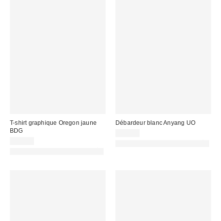
T-shirt graphique Oregon jaune
Débardeur blanc Anyang UO
BDG
32,00 €
45,00 €
PHOTOGRAPHIE RETOUCHÉE
PHOTOGRAPHIE RETOUCHÉE