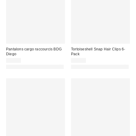
Pantalons cargo raccourcis BDG
Tortoiseshell Snap Hair Clips 6-
Diego
Pack
69,00 €
10,00 €
PHOTOGRAPHIE RETOUCHÉE
PHOTOGRAPHIE RETOUCHÉE