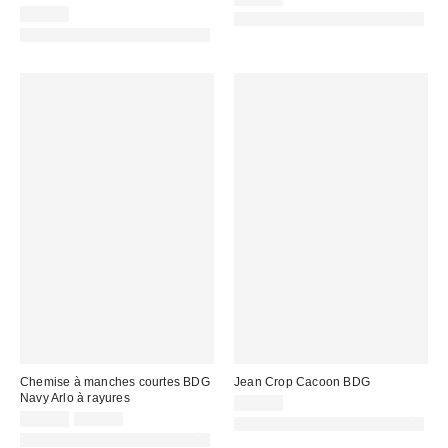
22,00 €
PHOTOGRAPHIE RETOUCHÉE
PHOTOGRAPHIE RETOUCHÉE
Chemise à manches courtes BDG
Jean Crop Cacoon BDG
Navy Arlo à rayures
65,00 €
Prix
Prix
35,00 €
55,00 €
PHOTOGRAPHIE RETOUCHÉE
d'origine
remisé
PHOTOGRAPHIE RETOUCHÉE
: