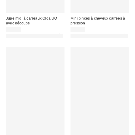
Jupe midi à carreaux Olga UO
Mini pinces à cheveux carrées à
avec découpe
pression
65,00 €
10,00 €
PHOTOGRAPHIE RETOUCHÉE
PHOTOGRAPHIE RETOUCHÉE