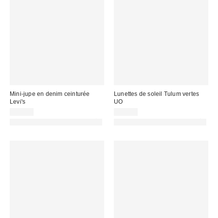
Mini-jupe en denim ceinturée
Lunettes de soleil Tulum vertes
Levi's
UO
59,00 €
29,00 €
PHOTOGRAPHIE RETOUCHÉE
PHOTOGRAPHIE RETOUCHÉE