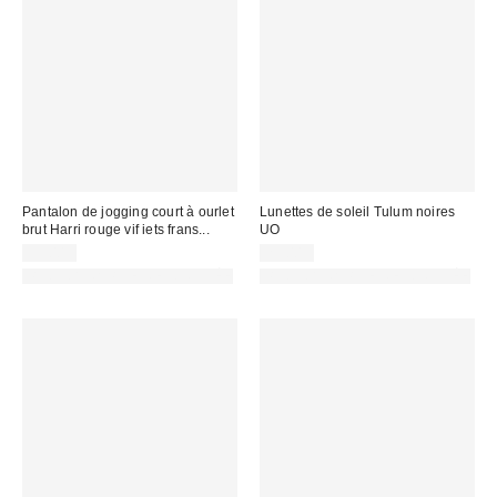
Pantalon de jogging court à ourlet
Lunettes de soleil Tulum noires
brut Harri rouge vif iets frans...
UO
55,00 €
29,00 €
PHOTOGRAPHIE RETOUCHÉE
PHOTOGRAPHIE RETOUCHÉE