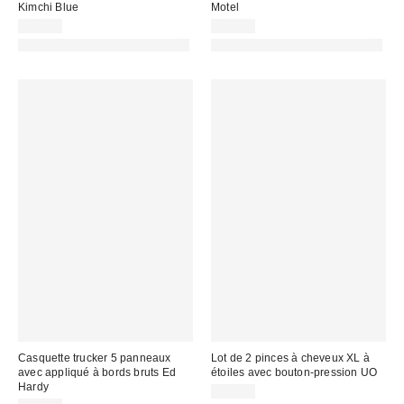
Kimchi Blue
Motel
45,00 €
71,00 €
PHOTOGRAPHIE RETOUCHÉE
PHOTOGRAPHIE RETOUCHÉE
Casquette trucker 5 panneaux
Lot de 2 pinces à cheveux XL à
avec appliqué à bords bruts Ed
étoiles avec bouton-pression UO
Hardy
13,00 €