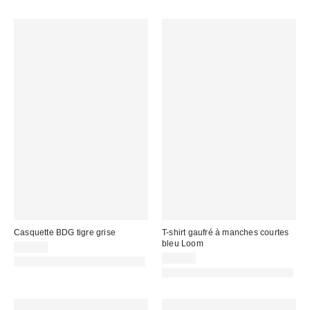
Casquette BDG tigre grise
T-shirt gaufré à manches courtes
bleu Loom
32,00 €
45,00 €
PHOTOGRAPHIE RETOUCHÉE
PHOTOGRAPHIE RETOUCHÉE