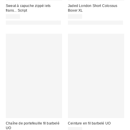
Sweat à capuche zippé iets
Jaded London Short Colossus
frans... Script
Boxer XL
75,00 €
75,00 €
PHOTOGRAPHIE RETOUCHÉE
PHOTOGRAPHIE RETOUCHÉE
Chaîne de portefeuille fil barbelé
Ceinture en fil barbelé UO
UO
29,00 €