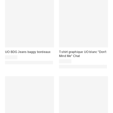
UO BDG Jeans baggy bordeaux
T-shirt graphique UO blanc "Don't
Mind Me" Chat
75,00 €
39,00 €
PHOTOGRAPHIE RETOUCHÉE
PHOTOGRAPHIE RETOUCHÉE