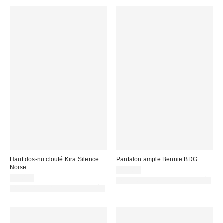
Haut dos-nu clouté Kira Silence +
Pantalon ample Bennie BDG
Noise
79,00 €
39,00 €
PHOTOGRAPHIE RETOUCHÉE
PHOTOGRAPHIE RETOUCHÉE