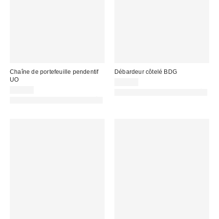
Chaîne de portefeuille pendentif
Débardeur côtelé BDG
UO
19,00 €
22,00 €
PHOTOGRAPHIE RETOUCHÉE
PHOTOGRAPHIE RETOUCHÉE