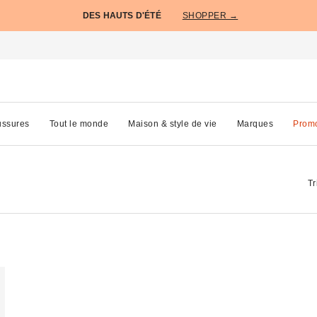
DES HAUTS D'ÉTÉ
SHOPPER →
ssures
Tout le monde
Maison & style de vie
Marques
Prom
Tr