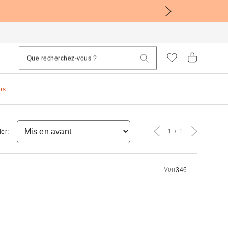
os
1
1
ier:
Voir
3
4
6