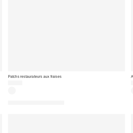
Patchs restaurateurs aux fraises
A
12,00 €
PHOTOGRAPHIE RETOUCHÉE