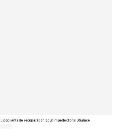
utocollants de récupération pour imperfections Starface
14,00 €