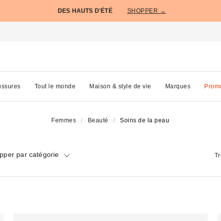
DES HAUTS D'ÉTÉ
SHOPPER →
ssures
Tout le monde
Maison & style de vie
Marques
Prom
Femmes
Beauté
Soins de la peau
pper par catégorie
Tr