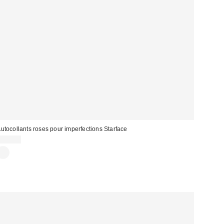
utocollants roses pour imperfections Starface
12,00 €