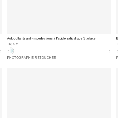
Autocollants anti-imperfections à l'acide salicylique Starface
B
14,00 €
1
PHOTOGRAPHIE RETOUCHÉE