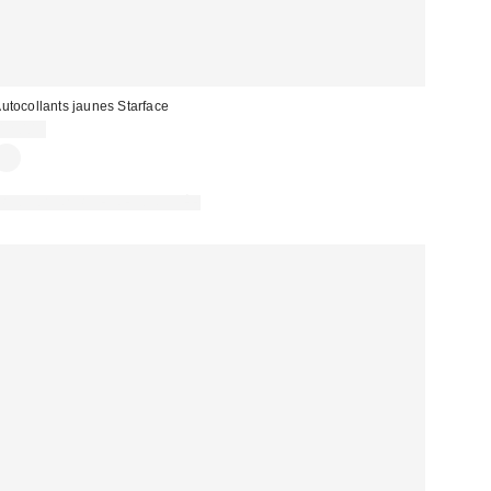
utocollants jaunes Starface
12,00 €
PHOTOGRAPHIE RETOUCHÉE