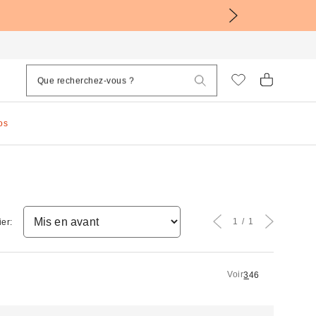
os
1
1
ier:
Voir
3
4
6